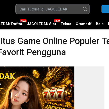
EDAK Daftar
JAGOLEDAK Slot
Tekno
Otomotif
Bola
tus Game Online Populer Te
Favorit Pengguna