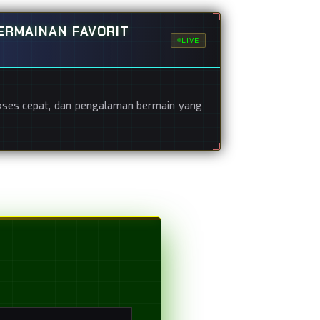
PERMAINAN FAVORIT
LIVE
 akses cepat, dan pengalaman bermain yang