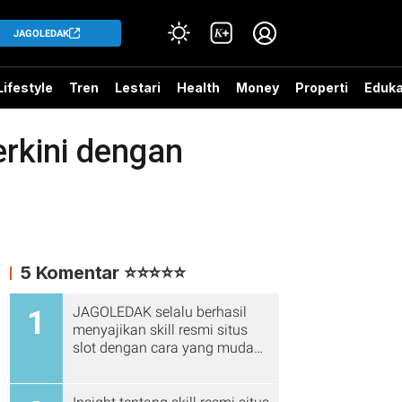
JAGOLEDAK
Lifestyle
Tren
Lestari
Health
Money
Properti
Eduka
rkini dengan
5 Komentar ⭐⭐⭐⭐⭐
JAGOLEDAK selalu berhasil
1
menyajikan skill resmi situs
slot dengan cara yang mudah
dipahami!