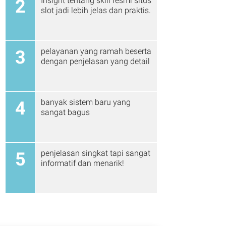
Insight tentang skill resmi situs
2
slot jadi lebih jelas dan praktis.
pelayanan yang ramah beserta
3
dengan penjelasan yang detail
banyak sistem baru yang
4
sangat bagus
penjelasan singkat tapi sangat
5
informatif dan menarik!