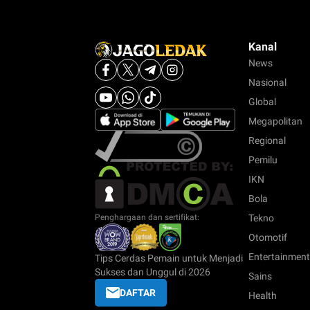
Kanal
News
Nasional
Global
Megapolitan
Regional
Pemilu
IKN
Bola
Penghargaan dan sertifikat:
Tekno
Otomotif
Entertainment
Tips Cerdas Pemain untuk Menjadi
Sukses dan Unggul di 2026
Sains
DAFTAR
Health