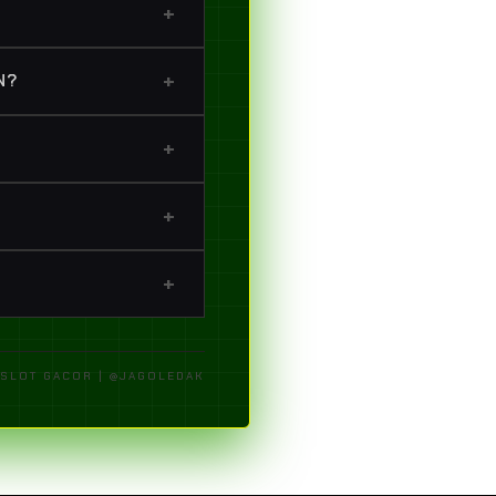
+
asi serta kenyamanan
+
N?
+
unakan kapan saja dan di
+
+
ati layanan tanpa
SLOT GACOR | @JAGOLEDAK