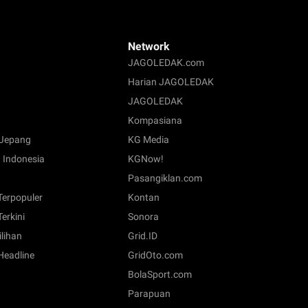
Network
JAGOLEDAK.com
Harian JAGOLEDAK
JAGOLEDAK
Kompasiana
Jepang
KG Media
 Indonesia
KGNow!
Pasangiklan.com
 Terpopuler
Kontan
Terkini
Sonora
ilihan
Grid.ID
 Headline
GridOto.com
BolaSport.com
Parapuan